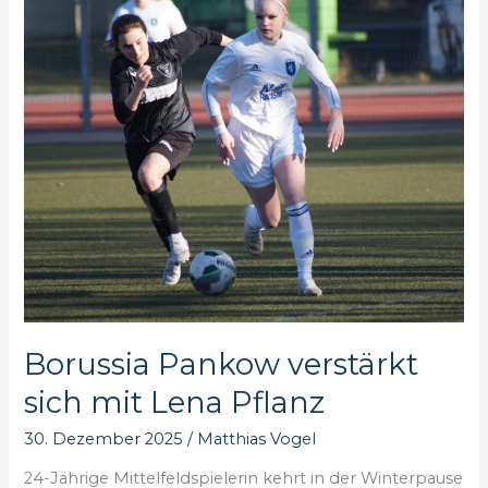
Polytan-
Pokal
Borussia Pankow verstärkt
sich mit Lena Pflanz
30. Dezember 2025
/
Matthias Vogel
24-Jährige Mittelfeldspielerin kehrt in der Winterpause