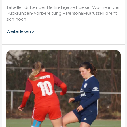
Tabellendritter der Berlin-Liga seit dieser Woche in der
Rückrunden-Vorbereitung – Personal-Karussell dreht
sich noch
Vikis
Weiterlesen »
U20
wieder
am
Ball