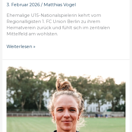
3. Februar 2026
/
Matthias Vogel
Ehemalige U15-Nationalspielerin kehrt vom
Regionalligisten 1. FC Union Berlin zu ihrem
Heimatverein zurück und fühlt sich im zentralen
Mittelfeld am wohlsten.
Borussia
Weiterlesen »
Pankow
angelt
sich
Selma
Keune