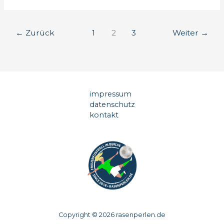
fliegt
nachträglich
aus
←
Zurück
1
2
3
Weiter
→
dem
Pokal
impressum
datenschutz
kontakt
Copyright © 2026 rasenperlen.de