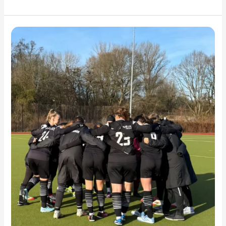
Grün-
Weiß
Neukölln
gewinnt
Wendorff-
Cup