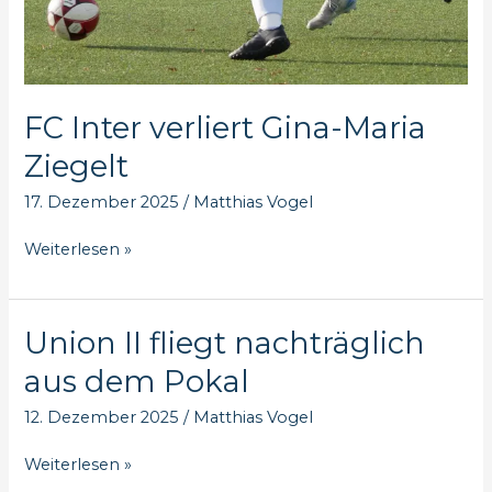
FC Inter verliert Gina-Maria
Ziegelt
17. Dezember 2025
/
Matthias Vogel
FC
Weiterlesen »
Inter
verliert
Gina-
Union II fliegt nachträglich
Maria
Ziegelt
aus dem Pokal
12. Dezember 2025
/
Matthias Vogel
Union
Weiterlesen »
II