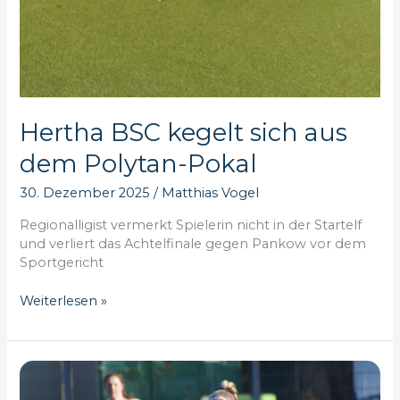
Hertha BSC kegelt sich aus
dem Polytan-Pokal
30. Dezember 2025
/
Matthias Vogel
Regionalligist vermerkt Spielerin nicht in der Startelf
und verliert das Achtelfinale gegen Pankow vor dem
Sportgericht
Hertha
Weiterlesen »
BSC
kegelt
sich
aus
dem