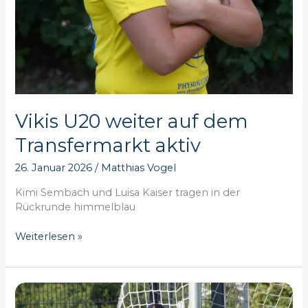
Vikis U20 weiter auf dem
Transfermarkt aktiv
26. Januar 2026
/
Matthias Vogel
Kimi Sembach und Luisa Kaiser tragen in der
Rückrunde himmelblau
Vikis
Weiterlesen »
U20
weiter
auf
dem
Transfermarkt