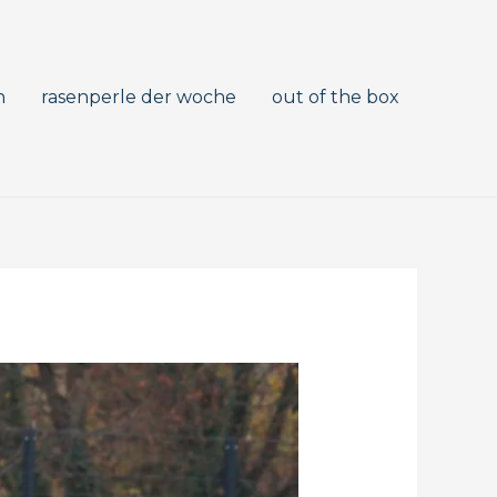
n
rasenperle der woche
out of the box