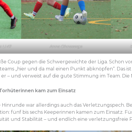
 Li 47
Anna Ohnesorge
K
große Coup gegen die Schwergewichte der Liga. Schon vo
ams „hier und da mal einen Punkt abknöpfen“. Das ist n
t er – und verweist auf die gute Stimmung im Team. Die 
 Torhüterinnen kam zum Einsatz
e Hinrunde war allerdings auch das Verletzungspech. B
tion: fünf bis sechs Keeperinnen kamen zum Einsatz. F
ität und Stabilität – und endlich eine verletzungsfreie 