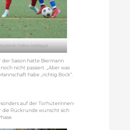
apitänin Celine Hellriegel.
r der Saison hatte Biermann
och nicht passiert. „Aber was
Mannschaft habe „richtig Bock“.
esonders auf der Torhüterinnen-
ür die Rückrunde wünscht sich
Phase.