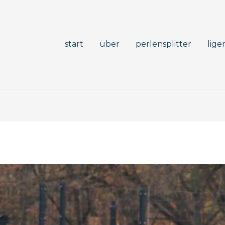
start
über
perlensplitter
lige