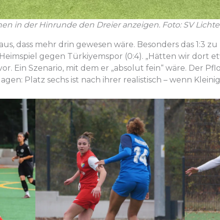
en in der Hinrunde den Dreier anzeigen. Foto: SV Licht
us, dass mehr drin gewesen wäre. Besonders das 1:3 z
Heimspiel gegen Türkiyemspor (0:4). „Hätten wir dort et
vor. Ein Szenario, mit dem er „absolut fein“ wäre. Der Pfl
gen: Platz sechs ist nach ihrer realistisch – wenn Kleini