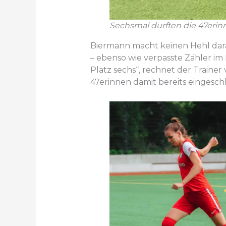
Sechsmal durften die 47erinn
Biermann macht keinen Hehl dara
– ebenso wie verpasste Zähler im 
Platz sechs“, rechnet der Trainer 
47erinnen damit bereits eingeschla