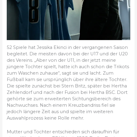
52 Spiele hat Jessika Ekinci in der vergangenen Saison
begleitet. Die meisten davon bei der U17 und der U20
des Vereins. „Aber von der U11, in der jetzt meine
jüngere Tochter spielt, hatte ich auch schon die Trikots
zum Waschen zuhause“, sagt sie und lacht. Zum
Fußball kam sie ursprünglich über ihre ältere Tochter.
Die spielte zunächst bei Stern Britz, später bei Hertha
Zehlendorf und nach der Fusion bei Hertha BSC. Dort
gehörte sie zum erweiterten Sichtungsbereich des
Nachwuchses. Nach einem Kreuzbandriss fiel sie
jedoch längere Zeit aus und spielte im weiteren
Auswahlprozess keine Rolle mehr.
Mutter und Tochter entschieden sich daraufhin für