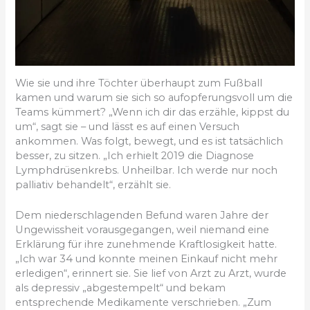
Wie sie und ihre Töchter überhaupt zum Fußball
kamen und warum sie sich so aufopferungsvoll um die
Teams kümmert? „Wenn ich dir das erzähle, kippst du
um“, sagt sie – und lässt es auf einen Versuch
ankommen. Was folgt, bewegt, und es ist tatsächlich
besser, zu sitzen. „Ich erhielt 2019 die Diagnose
Lymphdrüsenkrebs. Unheilbar. Ich werde nur noch
palliativ behandelt“, erzählt sie.
Dem niederschlagenden Befund waren Jahre der
Ungewissheit vorausgegangen, weil niemand eine
Erklärung für ihre zunehmende Kraftlosigkeit hatte.
„Ich war 34 und konnte meinen Einkauf nicht mehr
erledigen“, erinnert sie. Sie lief von Arzt zu Arzt, wurde
als depressiv „abgestempelt“ und bekam
entsprechende Medikamente verschrieben. „Zum