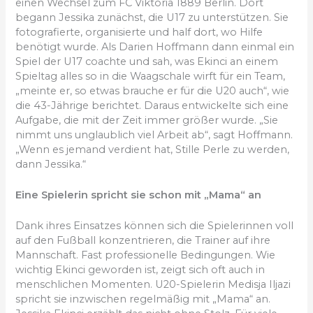
einen Wechsel zum FC Viktoria 1889 Berlin. Dort
begann Jessika zunächst, die U17 zu unterstützen. Sie
fotografierte, organisierte und half dort, wo Hilfe
benötigt wurde. Als Darien Hoffmann dann einmal ein
Spiel der U17 coachte und sah, was Ekinci an einem
Spieltag alles so in die Waagschale wirft für ein Team,
„meinte er, so etwas brauche er für die U20 auch“, wie
die 43-Jährige berichtet. Daraus entwickelte sich eine
Aufgabe, die mit der Zeit immer größer wurde. „Sie
nimmt uns unglaublich viel Arbeit ab“, sagt Hoffmann.
„Wenn es jemand verdient hat, Stille Perle zu werden,
dann Jessika.“
Eine Spielerin spricht sie schon mit „Mama“ an
Dank ihres Einsatzes können sich die Spielerinnen voll
auf den Fußball konzentrieren, die Trainer auf ihre
Mannschaft. Fast professionelle Bedingungen. Wie
wichtig Ekinci geworden ist, zeigt sich oft auch in
menschlichen Momenten. U20-Spielerin Medisja Iljazi
spricht sie inzwischen regelmäßig mit „Mama“ an.