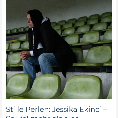
–
die
frau,
auf
die
alle
zählen
Stille Perlen: Jessika Ekinci –