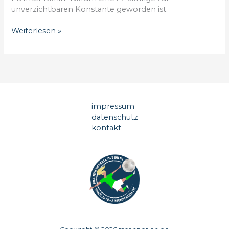
unverzichtbaren Konstante geworden ist.
Stille
Weiterlesen »
Perlen:
Alicia
Block
–
Die
Frau
für
impressum
die
datenschutz
leisen,
kontakt
wichtigen
Dinge