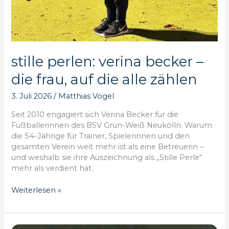
stille perlen: verina becker –
die frau, auf die alle zählen
3. Juli 2026
/
Matthias Vogel
Seit 2010 engagiert sich Verina Becker für die
Fußballerinnen des BSV Grün-Weiß Neukölln. Warum
die 54-Jährige für Trainer, Spielerinnen und den
gesamten Verein weit mehr ist als eine Betreuerin –
und weshalb sie ihre Auszeichnung als „Stille Perle“
mehr als verdient hat.
stille
Weiterlesen »
perlen:
verina
becker