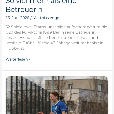
So viel mehr als eine
Betreuerin
23. Juni 2026
/
Matthias Vogel
52 Spiele, zwei Teams, unzählige Aufgaben: Warum die
U20 des FC Viktoria 1889 Berlin seine Betreuerin
Jessika Ekinci als „Stille Perle“ nominiert hat – und
weshalb Fußball für die 43-Jährige weit mehr als ein
Hobby ist.
Stille
Weiterlesen »
Perlen:
Jessika
Ekinci
–
So
viel
mehr
als
eine
Betreuerin