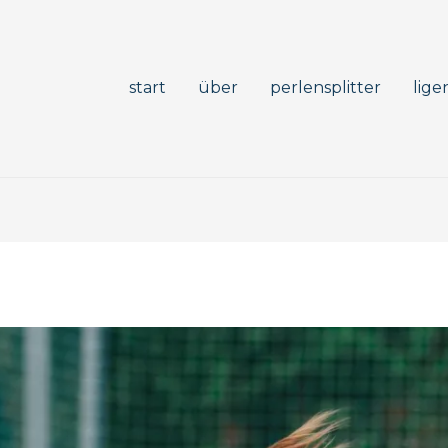
start
über
perlensplitter
lige