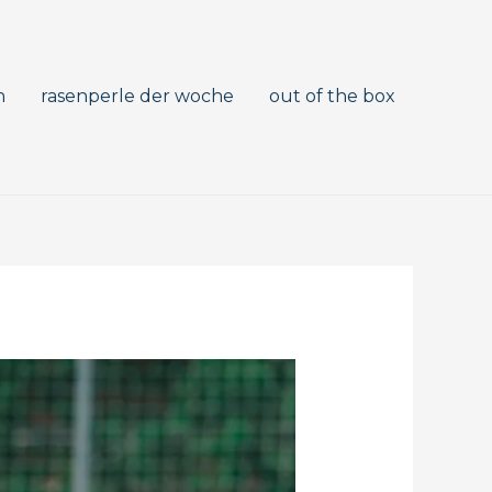
n
rasenperle der woche
out of the box