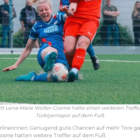
h Lena-Marie Wolter-Cosme hatte einen weiteren Treffer
Türkiyemspor auf dem Fuß.
erlinerinnen: Genügend gute Chancen auf mehr Tore gab
osme hatten weitere Treffer auf dem Fuß.